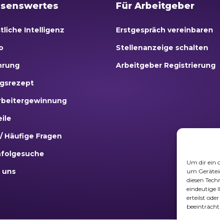
senswertes
Für Arbeitgeber
tliche Intelligenz
Erstgespräch vereinbaren
o
Stellenanzeige schalten
hrung
Arbeitgeber Registrierung
lgsrezept
rbeitergewinnung
eile
/ Häufige Fragen
folgesuche
Um dir ein 
 uns
um Gerätei
diesen Tech
eindeutige 
erteilst od
beeinträcht