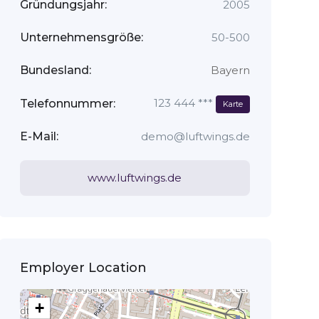
Gründungsjahr:
2005
Unternehmensgröße:
50-500
Bundesland:
Bayern
123 444 ***
Telefonnummer:
Karte
E-Mail:
demo@luftwings.de
www.luftwings.de
Employer Location
+