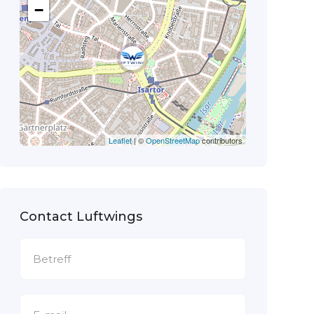
−
Leaflet
| ©
OpenStreetMap
contributors
Contact Luftwings