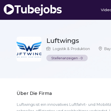
Vide
Luftwings
Logistik & Produktion
Bay
Stellenanzeigen
-
0
Über Die Firma
Luftwings ist ein innovatives Luftfahrt- und Mo
schneller, effizienter und nachhaltiger verbindet. 