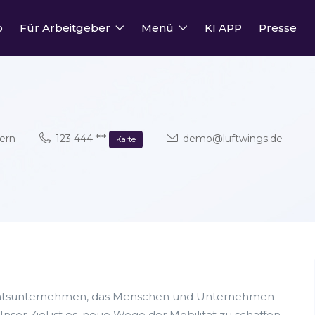
o
Für Arbeitgeber
Menü
KI APP
Presse
ern
123 444 ***
demo@luftwings.de
Karte
bilitätsunternehmen, das Menschen und Unternehmen
Unser Ziel ist es, neue Wege der Mobilität zu schaffen –