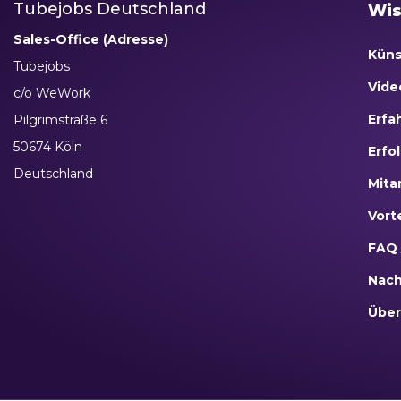
Tubejobs Deutschland
Wis
Sales-Office (Adresse)
Küns
Tubejobs
Vide
c/o WeWork
Erfa
Pilgrimstraße 6
50674 Köln
Erfo
Deutschland
Mita
Vort
FAQ 
Nach
Über