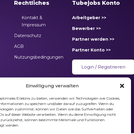
Rechtliches
Tubejobs Konto
Kontakt &
Arbeitgeber >>
Impressum
Bewerber >>
Datenschutz
Partner werden >>
AGB
Partner Konto >>
Nutzungsbedingungen
Login
/
Registrieren
Einwilligung verwalten
optimales Erlebnis zu bieten, verwenden wir Technologien wie Cookies,
nformationen zu speichern und/oder darauf zuzugreifen. Wenn du
nologien zustimmst, können wir Daten wie das Surfverhalten oder
IDs auf dieser Website verarbeiten. Wenn du deine Einwilligung nicht
er zurückziehst, können bestimmte Merkmale und Funktionen
igt werden.