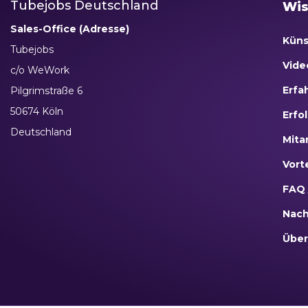
Tubejobs Deutschland
Wis
Sales-Office (Adresse)
Küns
Tubejobs
Vide
c/o WeWork
Erfa
Pilgrimstraße 6
50674 Köln
Erfo
Deutschland
Mita
Vort
FAQ 
Nach
Über