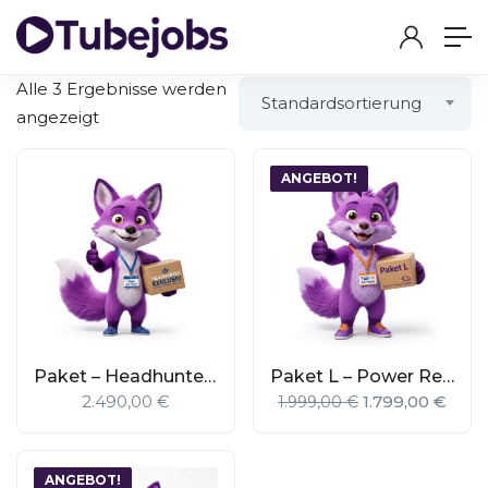
Alle 3 Ergebnisse werden
Standardsortierung
angezeigt
ANGEBOT!
Paket – Headhunter Exklusiv
Paket L – Power Recruiting
2.490,00
€
1.799,00
€
1.999,00
€
ANGEBOT!