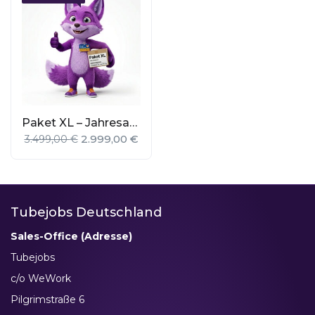
Paket XL – Jahresanzeige
2.999,00
€
3.499,00
€
Tubejobs Deutschland
Sales-Office (Adresse)
Tubejobs
c/o WeWork
Pilgrimstraße 6