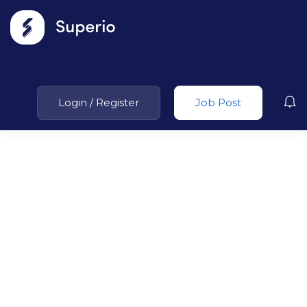
Login
/
Register
Job Post