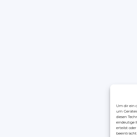
Um dir ein 
um Gerätei
diesen Tech
eindeutige 
erteilst od
beeinträcht