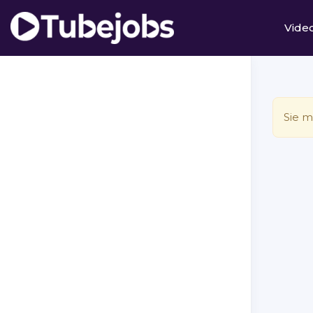
Vide
Sie m